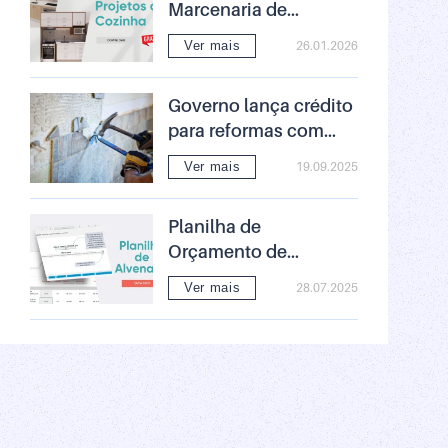
Marcenaria de
Cozinha Grátis –
Ver mais
26.01.2026
Download
Governo lança crédito
para reformas com
juros baixos: entenda
Ver mais
19.09.2025
as regras
Planilha de
Orçamento de
Alvenaria Download
Ver mais
28.07.2025