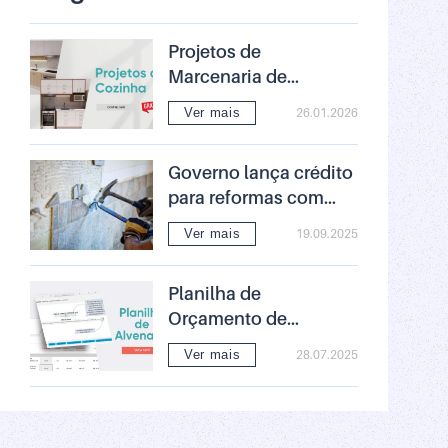
Projetos de
Marcenaria de
Cozinha Grátis –
Ver mais
26.01.2026
Download
Governo lança crédito
para reformas com
juros baixos: entenda
Ver mais
19.09.2025
as regras
Planilha de
Orçamento de
Alvenaria Download
Ver mais
28.07.2025