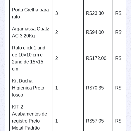
Porta Grelha para
3
R$23.30
R$23.3
ralo
Argamassa Quatz
2
R$94.00
R$94.0
AC 3 20Kg
Ralo click 1 und
de 10×10 cm e
2
R$172.00
R$172.
2und de 15×15
cm
Kit Ducha
Higienica Preto
1
R$70.35
R$70.3
fosco
KIT 2
Acabamentos de
registro Preto
1
R$57.05
R$57.0
Metal Padrão