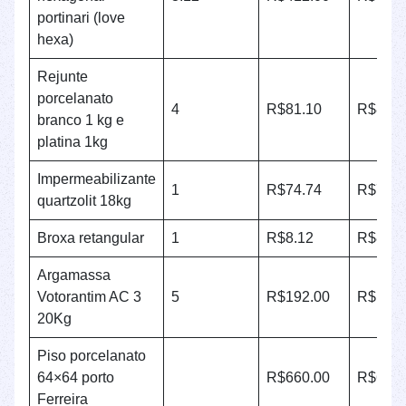
portinari (love
hexa)
Rejunte
porcelanato
4
R$81.10
R$81.1
branco 1 kg e
platina 1kg
Impermeabilizante
1
R$74.74
R$74.7
quartzolit 18kg
Broxa retangular
1
R$8.12
R$8.12
Argamassa
Votorantim AC 3
5
R$192.00
R$192.
20Kg
Piso porcelanato
64×64 porto
R$660.00
R$660.
Ferreira