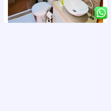
Reformar um banheiro pode ser uma tarefa complexa, mas
com planejamento e pesquisa, é possível realizar a obra
dentro do orçamento. Utilize ferramentas de estimativa,
como a plataforma
Quanto Custa Reformar
, para obter uma
visão clara dos custos e planejar cada etapa da reforma.
Com informações precisas e detalhadas, você pode
transformar seu banheiro de maneira eficiente e econômica.