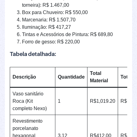
torneira): R$ 1.467,00
Box para Chuveiro: R$ 550,00
Marcenaria: R$ 1.507,70
Iluminação: R$ 417,27
Tintas e Acessórios de Pintura: R$ 689,80
Forro de gesso: R$ 220,00
Tabela detalhada:
Total
Descrição
Quantidade
Total
Material
Vaso sanitário
Roca (Kit
1
R$1,019.20
R$1,01
completo Nexo)
Revestimento
porcelanato
hexagonal
3.12
R$412.00
R$412.