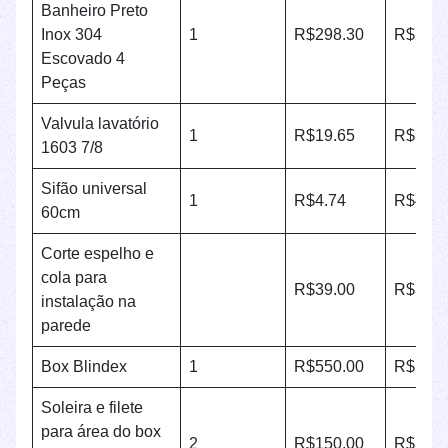
Banheiro Preto
Inox 304
1
R$298.30
R$298.
Escovado 4
Peças
Valvula lavatório
1
R$19.65
R$19.6
1603 7/8
Sifão universal
1
R$4.74
R$4.74
60cm
Corte espelho e
cola para
R$39.00
R$39.0
instalação na
parede
Box Blindex
1
R$550.00
R$550.
Soleira e filete
para área do box
2
R$150.00
R$150.