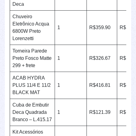
Deca
Chuveiro
Eletrônico Acqua
1
R$359.90
R$359.
6800W Preto
Lorenzetti
Torneira Parede
Preto Fosco Matte
1
R$326.67
R$326.
299 + frete
ACAB HYDRA
PLUS 11/4 E 11/2
1
R$416.81
R$416.
BLACK MAT
Cuba de Embutir
Deca Quadrada
1
R$121.39
R$121.
Branco – L.415.17
Kit Acessórios